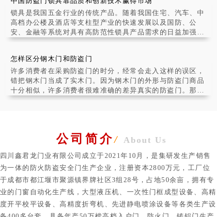
中国防盗门锁具靠品质和创新技术赢得市场
通过了解防火门在建筑中
锁具是我国五金行业的传统产品。随着我国住宅、汽车、中
高档办公楼及酒店等支柱型产业的快速发展以及国防、公
安、金融等系统对具有高防范性锁具产品需求的日益加强，
锁具产业在我国呈现出快速发展之势。全行业产品质
怎样区分钢木门和防盗门
许多消费者在采购防盗门的时分，经常会走入这样的误区，
错把钢木门当成了实木门。因为钢木门的外形与防盗门商品
十分相似，许多消费者很难准确的差异真实的防盗门。那
么，消费者们该怎么准确的分辩防盗门和钢木门呢?
公司简介
/
About Us
四川鑫君龙门业有限公司成立于2021年10月，是集研发生产销售
为一体的防火防盗安全门生产企业，注册资本2800万元，工厂位
于成都市都江堰市聚源镇界牌社区3组28号，占地50余亩，拥有专
业的门窗自动化生产线，大型液压机、一次性门框成型设备、高精
度开平校平设备、高精度折弯机、先进静电喷涂设备等各类生产设
备400多台套，具备年产50万樘高档入户门、防火门、铸铝门生产