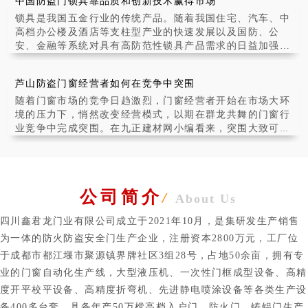
中国防盗门锁具靠品质和创新技术赢得市场
通过了解防火门在建筑中
锁具是我国五金行业的传统产品。随着我国住宅、汽车、中
高档办公楼及酒店等支柱型产业的快速发展以及国防、公
安、金融等系统对具有高防范性锁具产品需求的日益加强，
锁具产业在我国呈现出快速发展之势。全行业产品质
芦山防盗门窗经营者如何在竞争中突围
随着门窗市场的竞争日趋激烈，门窗经营者开始在市场大环
境的压力下，悄然改变经营模式，以期在群龙共舞的门窗行
业竞争中完成突围。在九正建材网小编看来，突围大致可以
采取以下几种方式：
公司简介
/
About Us
四川鑫君龙门业有限公司成立于2021年10月，是集研发生产销售
为一体的防火防盗安全门生产企业，注册资本2800万元，工厂位
于成都市都江堰市聚源镇界牌社区3组28号，占地50余亩，拥有专
业的门窗自动化生产线，大型液压机、一次性门框成型设备、高精
度开平校平设备、高精度折弯机、先进静电喷涂设备等各类生产设
备400多台套，具备年产50万樘高档入户门、防火门、铸铝门生产