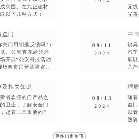
2024
完成突围。在九正建材
无线
采取以下几种方式：
光遥
传输
防盗门
中
你关门用钥匙反锁吗?5
锁具
09/11
支队、公安杏花岭分局
汽车
2024
场开展“公安科技活动
展以
，现场向市民普及防盗常
具产
速发
类及相关知识
理
消费者欢迎的门产品之
随着
08/13
学校门生产企业
全的卫士，了解安全门
盗门
2024
说，起着非常重要的作
以看
熟阶
货”
更多门窗资讯