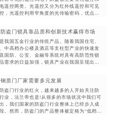
电遥控两类。光遥控又分为红外线遥控和可见
控，光遥控利用窄角度的光传输密码，优点是
信息量可以很大、速度极快、人
国防盗门锁具靠品质和创新技术赢得市场
是我国五金行业的传统产品。随着我国住宅、
、中高档办公楼及酒店等支柱型产业的快速发
及国防、公安、金融等系统对具有高防范性锁
品需求的日益加强，锁具产业在我国呈现出快
展之势。全行业产品质
塘钢质门厂家需要多元发展
防盗门行业的红火，越来越多的人开始关注防
楼宇单元门
行业，法兰帝也是!从很多的市场状况中我们可
出，我们国家的防盗门行业整体上已经步入成
段。然而，防盗门的产品整体被定格为“低档
，这将对整体行业的