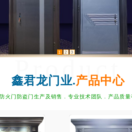
1
2
3
Product
鑫君龙门业.
产品中心
防火门防盗门生产及销售 . 专业技术团队 . 产品质