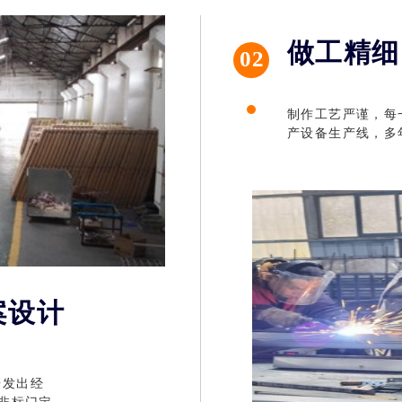
做工精细
02
制作工艺严谨，每
子母门 钢质门 防盗门
哈曼特 钢质门 防盗门 入户
产设备生产线，多
案设计
研发出经