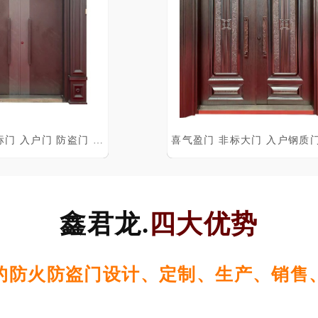
吉祥如意 非标门 入户门 防盗门 别墅大门
鑫君龙.
四大优势
的防火防盗门设计、定制、生产、销售