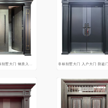
紫气东来 非标别墅大门 钢质入户门 防盗门