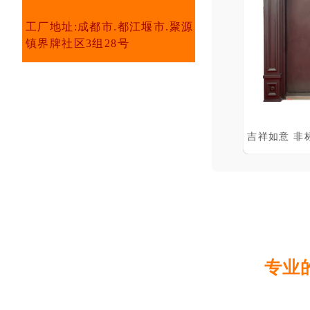
工厂地址:成都市.都江堰市.聚源
镇界牌社区3组28号
专业