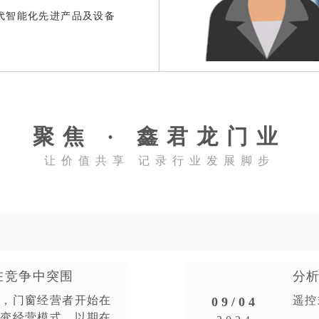
防火门厂家
钢质防火门厂家
代智能化先进产品及设备
聚焦 · 鑫君龙门业
让价值共享 记录行业发展脚步
在竞争中突围
分
防火窗厂家
超大防火门定制企业
烈，门窗经营者开始在
遥控
09/04
改变经营模式，以期在
目