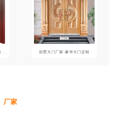
喜气盈门 非标大门 入户钢质门 防盗门
别墅大门厂家-豪华大门定制
、厂家