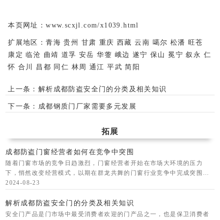
本页网址：
www.scxjl.com/x1039.html
扩展地区：
青海
贵州
甘肃
重庆
西藏
云南
噶尔
松潘
旺苍
康定
临沧
曲靖
道孚
安岳
华蓥
峨边
遂宁
保山
冕宁
叙永
仁
怀
合川
昌都
同仁
林周
通江
平武
简阳
上一条：
解析成都防盗安全门的分类及相关知识
下一条：
成都钢质门厂家需要多元发展
拓展
成都防盗门窗经营者如何在竞争中突围
随着门窗市场的竞争日趋激烈，门窗经营者开始在市场大环境的压力
下，悄然改变经营模式，以期在群龙共舞的门窗行业竞争中完成突围。
在九正建材网小编看来，突围大致可以采取以下几种方式：一、由单一
2024-08-23
模式向复合模式转
解析成都防盗安全门的分类及相关知识
安全门产品是门市场中最受消费者欢迎的门产品之一，也是保卫消费者