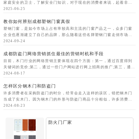
家庭安全的卫士，了解安全门知识，对于现在的消费者来说，起着非常
重要的作用！ 首先，消费者应该正确了解安全门的三种分类方
2025-06-25
法。 ①
教你如何辨别成都塑钢门窗真假
塑钢门窗，是如今市场上占有率较高和主流的门窗产品之一，众多门窗
企业也逐渐建立了自己的品牌，那么随着这些名牌塑钢门窗走俏市场
后，也随之出现了不少假冒名牌塑钢门窗产品，，那么我们该如何分辨
2024-09-24
正品与假冒名牌塑
成都防盗门网络营销抓住最佳的营销时机和手段
目前，木门行业的网络营销主要体现在四个方面：第一，通过百度得到
关键词的竞价;第二，通过一些门户网站进行网上招商的推广;第三，通过
b2b或b2c模式进行网上开店或建立自己的网站的形式;第四，通过博客、
2024-08-17
手
怎样区分钢木门和防盗门
许多消费者在采购防盗门的时分，经常会走入这样的误区，错把钢木门
当成了实木门。因为钢木门的外形与防盗门商品十分相似，许多消费者
很难准确的差异真实的防盗门。那么，消费者们该怎么准确的分辩防盗
2024-08-23
门和钢木门呢?
防火门厂家