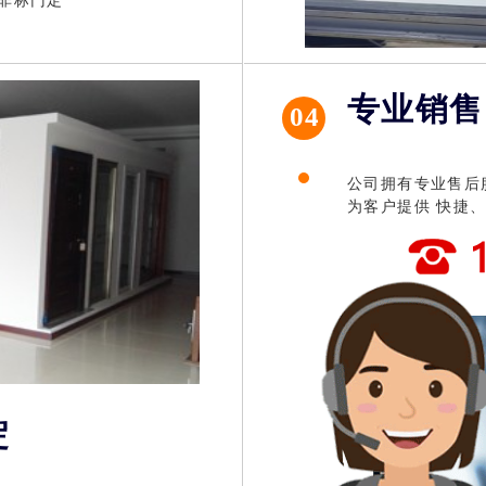
质非标门定
盗门 钢质门 入户门
防盗门厂家
专业销售
04
公司拥有专业售后
为客户提供 快捷
淀