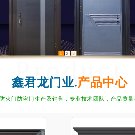
1
2
3
Product
鑫君龙门业.
产品中心
防火门防盗门生产及销售 . 专业技术团队 . 产品质