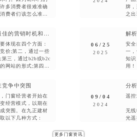
2024
，许多消费者很难准确
牌，
，消费者们该怎么准确
之出
该如
盐边防盗门网络营销抓住最佳的营销时机和手段
解
主要体现在四个方面：
安全
06/25
竞价;第二，通过一些
一，
2025
三，通过b2b或b2c
知识
的网站的形式;第四，
用
在竞争中突围
分
烈，门窗经营者开始在
遥控
09/04
楼宇单元门
改变经营模式，以期在
目
2024
完成突围。在九正建材
无线
采取以下几种方式：
光遥
传输
更多门窗资讯