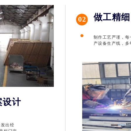
做工精细
02
制作工艺严谨，每
门 进户门 防盗门
凯美瑞 入户子母门 钢质门 
产设备生产线，多
案设计
研发出经