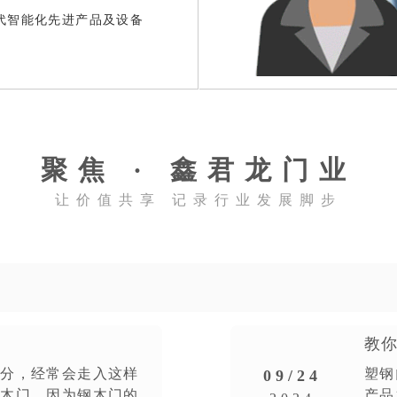
防火门厂家
钢质防火门厂家
代智能化先进产品及设备
聚焦 · 鑫君龙门业
让价值共享 记录行业发展脚步
教
火卷帘门厂家
防火入户门定制
时分，经常会走入这样
塑钢
09/24
实木门。因为钢木门的
产品