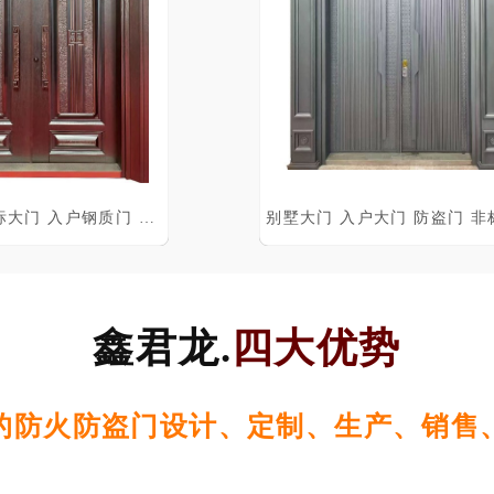
喜气盈门 非标大门 入户钢质门 防盗门
鑫君龙.
四大优势
的防火防盗门设计、定制、生产、销售