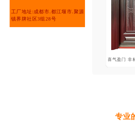
工厂地址:成都市.都江堰市.聚源
镇界牌社区3组28号
专业