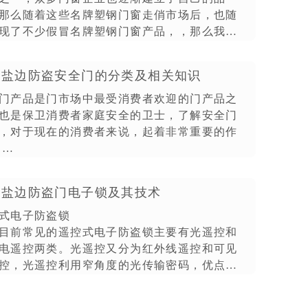
那么随着这些名牌塑钢门窗走俏市场后，也随
现了不少假冒名牌塑钢门窗产品，，那么我们
何分辨正品与假冒名牌塑
析盐边防盗安全门的分类及相关知识
门产品是门市场中最受消费者欢迎的门产品之
也是保卫消费者家庭安全的卫士，了解安全门
，对于现在的消费者来说，起着非常重要的作
！
析盐边防盗门电子锁及其技术
式电子防盗锁
室内套装门
前常见的遥控式电子防盗锁主要有光遥控和
电遥控两类。光遥控又分为红外线遥控和可见
控，光遥控利用窄角度的光传输密码，优点是
信息量可以很大、速度极快、人