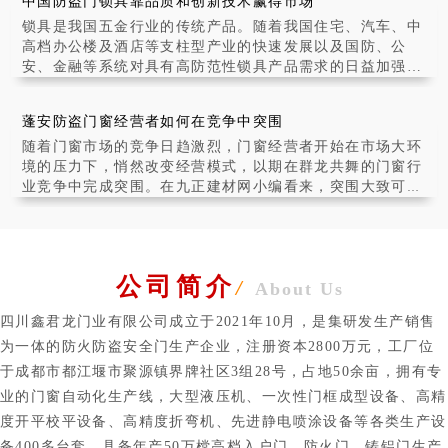
中国防盗门锁具靠品质和创新技术赢得市场
通过了解防火门在建筑中
锁具是我国五金行业的传统产品。随着我国住宅、汽车、中
高档办公楼及酒店等支柱型产业的快速发展以及国防、公
安、金融等系统对具有高防范性锁具产品需求的日益加强，
锁具产业在我国呈现出快速发展之势。全行业产品质
蓬安防盗门窗经营者如何在竞争中突围
随着门窗市场的竞争日趋激烈，门窗经营者开始在市场大环
境的压力下，悄然改变经营模式，以期在群龙共舞的门窗行
业竞争中完成突围。在九正建材网小编看来，突围大致可以
采取以下几种方式：
公司简介
/
About Us
四川鑫君龙门业有限公司成立于2021年10月，是集研发生产销售
为一体的防火防盗安全门生产企业，注册资本2800万元，工厂位
于成都市都江堰市聚源镇界牌社区3组28号，占地50余亩，拥有专
业的门窗自动化生产线，大型液压机、一次性门框成型设备、高精
度开平校平设备、高精度折弯机、先进静电喷涂设备等各类生产设
备400多台套，具备年产50万樘高档入户门、防火门、铸铝门生产