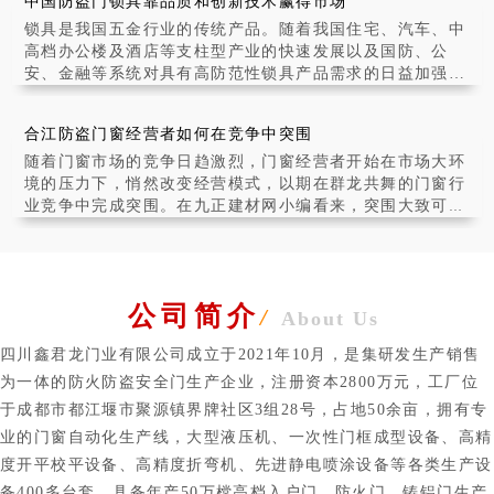
中国防盗门锁具靠品质和创新技术赢得市场
通过了解防火门在建筑中
锁具是我国五金行业的传统产品。随着我国住宅、汽车、中
高档办公楼及酒店等支柱型产业的快速发展以及国防、公
安、金融等系统对具有高防范性锁具产品需求的日益加强，
锁具产业在我国呈现出快速发展之势。全行业产品质
合江防盗门窗经营者如何在竞争中突围
随着门窗市场的竞争日趋激烈，门窗经营者开始在市场大环
境的压力下，悄然改变经营模式，以期在群龙共舞的门窗行
业竞争中完成突围。在九正建材网小编看来，突围大致可以
采取以下几种方式：
公司简介
/
About Us
四川鑫君龙门业有限公司成立于2021年10月，是集研发生产销售
为一体的防火防盗安全门生产企业，注册资本2800万元，工厂位
于成都市都江堰市聚源镇界牌社区3组28号，占地50余亩，拥有专
业的门窗自动化生产线，大型液压机、一次性门框成型设备、高精
度开平校平设备、高精度折弯机、先进静电喷涂设备等各类生产设
备400多台套，具备年产50万樘高档入户门、防火门、铸铝门生产