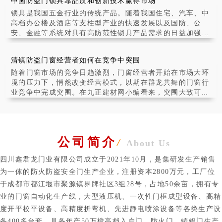
中国防盗门锁具靠品质和创新技术赢得市场
锁具是我国五金行业的传统产品。随着我国住宅、汽车、中
高档办公楼及酒店等支柱型产业的快速发展以及国防、公
安、金融等系统对具有高防范性锁具产品需求的日益加强，
锁具产业在我国呈现出快速发展之势。全行业产品质
清镇防盗门窗经营者如何在竞争中突围
随着门窗市场的竞争日趋激烈，门窗经营者开始在市场大环
境的压力下，悄然改变经营模式，以期在群龙共舞的门窗行
业竞争中完成突围。在九正建材网小编看来，突围大致可以
采取以下几种方式：
公司简介
/
About Us
四川鑫君龙门业有限公司成立于2021年10月，是集研发生产销售
为一体的防火防盗安全门生产企业，注册资本2800万元，工厂位
于成都市都江堰市聚源镇界牌社区3组28号，占地50余亩，拥有专
业的门窗自动化生产线，大型液压机、一次性门框成型设备、高精
度开平校平设备、高精度折弯机、先进静电喷涂设备等各类生产设
备400多台套，具备年产50万樘高档入户门、防火门、铸铝门生产